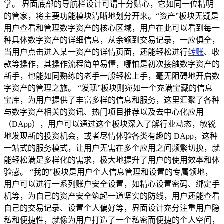
掌。 界面底部的导航栏设计可谓十分贴心，它如同一位精明
的管家，将主要功能模块清晰地划分开来。“资产”板块无疑是
用户查看和管理数字资产的核心区域，用户在此可以看到每一
种具体数字资产的详细信息，从余额到交易记录，一应俱全，
当用户点击进入某一资产的详情页面，还能轻松进行
转账
、收
款等操作，其操作流程简单易懂，哪怕是初次接触数字资产的
新手，也能如同熟练的老手一般轻松上手，毫无阻碍地开启数
字资产的管理之旅。 “发现”板块则宛如一个充满宝藏的信息
宝库，为用户提供了丰富多样的信息和服务，这里汇聚了各种
与数字资产相关的资讯、热门项目推荐以及去中心化应用
（DApp），用户可以通过这个板块深入了解行业动态，敏锐
地发现新的投资机会，或者尽情体验各类有趣的 DApp，这种
一站式的服务模式，让用户无需在多个应用之间频繁切换，就
能轻松满足多样化的需求，极大地提升了用户的使用效率和体
验感。 “我的”板块是用户个人信息管理和设置的专属领地，
用户可以进行一系列账户安全设置，如精心设置密码、绑定手
机等，为自己的资产安全筑起一道坚实的防线，用户还能查看
自己的交易记录、设置个人偏好等，界面设计充分注重用户隐
私和便捷性，就像为用户打造了一个私密而便捷的个人空间，