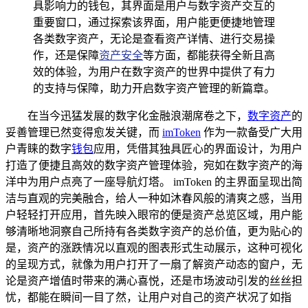
具影响力的钱包，其界面是用户与数字资产交互的
重要窗口，通过探索该界面，用户能更便捷地管理
各类数字资产，无论是查看资产详情、进行交易操
作，还是保障
资产安全
等方面，都能获得全新且高
效的体验，为用户在数字资产的世界中提供了有力
的支持与保障，助力开启数字资产管理的新篇章。
在当今迅猛发展的数字化金融浪潮席卷之下，
数字资产
的
妥善管理已然变得愈发关键，而
imToken
作为一款备受广大用
户青睐的数字
钱包
应用，凭借其独具匠心的界面设计，为用户
打造了便捷且高效的数字资产管理体验，宛如在数字资产的海
洋中为用户点亮了一座导航灯塔。 imToken 的主界面呈现出简
洁与直观的完美融合，给人一种如沐春风般的清爽之感，当用
户轻轻打开应用，首先映入眼帘的便是资产总览区域，用户能
够清晰地洞察自己所持有各类数字资产的总价值，更为贴心的
是，资产的涨跌情况以直观的图表形式生动展示，这种可视化
的呈现方式，就像为用户打开了一扇了解资产动态的窗户，无
论是资产增值时带来的满心喜悦，还是市场波动引发的丝丝担
忧，都能在瞬间一目了然，让用户对自己的资产状况了如指