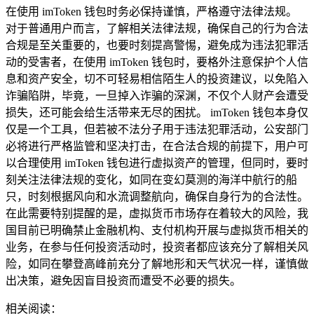
在使用 imToken 钱包时务必保持谨慎，严格遵守法律法规。
对于普通用户而言，了解相关法律法规，确保自己的行为合法
合规是至关重要的，也要时刻提高警惕，避免成为违法犯罪活
动的受害者，在使用 imToken 钱包时，要格外注意保护个人信
息和资产安全，切不可轻易相信陌生人的投资建议，以免陷入
诈骗陷阱，毕竟，一旦掉入诈骗的深渊，不仅个人财产会遭受
损失，还可能会给生活带来无尽的困扰。 imToken 钱包本身仅
仅是一个工具，但若被不法分子用于违法犯罪活动，公安部门
必将进行严格监管和坚决打击，在合法合规的前提下，用户可
以合理使用 imToken 钱包进行虚拟资产的管理，但同时，要时
刻关注法律法规的变化，如同在变幻莫测的海洋中航行的船
只，时刻根据风向和水流调整航向，确保自身行为的合法性。
在此需要特别提醒的是，虚拟货币市场存在着较大的风险，我
国目前已明确禁止金融机构、支付机构开展与虚拟货币相关的
业务，在参与任何投资活动时，投资者都应该充分了解相关风
险，如同在攀登高峰前充分了解地形和天气状况一样，谨慎做
出决策，避免因盲目投资而遭受不必要的损失。
相关阅读：