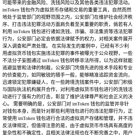
可能带来的金融风险、洗钱风险以及其他各类违法犯罪活动。
imToken 钱包作为虚拟货币存储和交易的重要工具，自然而然
地处于监管部门的视野范围之内，公安部门在维护社会经济秩
序、打击违法犯罪活动方面肩负着至关重要的职责，倘若有人
利用 imToken 钱包进行诸如洗钱、诈骗、非法集资等违法犯罪
行为，公安部门必定会依据法律赋予的权力，对相关案件展开
深入调查和严肃处理。 在实际发生的案例中，已经有不少利
用虚拟货币钱包实施违法犯罪的事件被曝光于公众视野，一些
不法分子妄图通过 imToken 钱包转移非法所得，以为这样就能
逃避监管和法律的制裁，公安部门凭借先进的技术手段和专业
的侦查能力，如同敏锐的猎手一般，能够精准追踪资金流向，
迅速锁定犯罪嫌疑人，在一些跨境洗钱案件中，公安部门积极
与国际执法机构展开合作，对利用虚拟货币钱包进行的洗钱活
动进行了强有力的打击，彰显了维护法律尊严和社会正义的决
心。 需要明确的是，公安部门对 imToken 钱包的监管并非针
对钱包本身，而是针对那些利用钱包进行的违法犯罪行为，正
常使用 imToken 钱包进行合法的虚拟资产存储和管理，并不违
反法律规定，但值得注意的是，由于虚拟货币市场具有高度的
复杂性和不确定性，且相关法律法规也在不断完善之中，用户