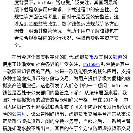
度背景下，imToken 钱包受广泛关注，其官网最新
版下载是众多用户需求，下载过程中的安全性、合
规性等方面值得考量，而对于是否受公安监管，这
涉及到金融监管政策、数字钱包运营规范等多方面
因素，明确其监管情况，有助于用户了解该钱包在
合法合规框架内的运行状况，保障自身数字资产安
全。
在当今这个高度数字化的时代,虚拟货
币
及其相关
钱包
的
使用正逐渐受到社会各界的广泛关注，
imToken
钱包便是其中
一款颇具知名度的产品，它是一款功能强大的钱包应用，支持
多种主流虚拟货币的存储与交易，为用户提供了极为便捷的虚
拟资产管理途径，这也引发了人们心中的一个疑问：imToken
钱包是否处于公安部门的监管之下呢？ 从法律层面来看，我
国对于虚拟货币的监管态度既明确又严格，早在 2017 年，中
国人民银行等七部委就联合发布了《关于防范代币发行融资风
险的
公告
》，该公告明确指出，虚拟货币交易平台严禁从事法
定货币与虚拟货币之间的兑换业务等，自那之后，一系列监管
措施如潮水般不断出台，其目的在于全方位防范虚拟货币交易