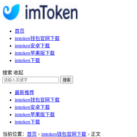
首页
imtoken钱包官网下载
imtoken安卓下载
imtoken苹果版下载
imtoken下载
搜索
收起
搜索
最新推荐
imtoken钱包官网下载
imtoken安卓下载
imtoken苹果版下载
imtoken下载
当前位置：
首页
imtoken钱包官网下载
正文
>
>