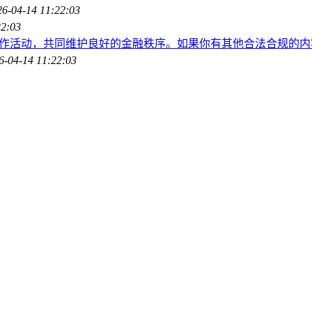
26-04-14 11:22:03
22:03
作活动，共同维护良好的金融秩序。如果你有其他合法合规的内
6-04-14 11:22:03