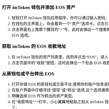
打开 imToken 钱包并添加 EOS 资产
轻轻打开 imToken 钱包应用程序，你可以通过输入
在钱包的主界面上，你会看到一个“资产”选项卡，点击它
点击界面右上角那个醒目的“+”号，此时会弹出一个搜索框
EOS 选项。
获取 imToken 的 EOS 收款地址
在 imToken 钱包的资产列表里，找到并点击“EOS”，进入
点击页面中的“收款”按钮，这时会弹出一个包含 EOS
从原钱包或平台转出 EOS
打开存储 EOS 的原钱包或交易平台,使用你的账户信息
在账户界面中仔细寻找“提现”或“转出”选项,这个选项
明确选择 EOS 作为转出的资产类型。
在“收款地址”一栏中，小心翼翼地粘贴之前从 imToke
了。