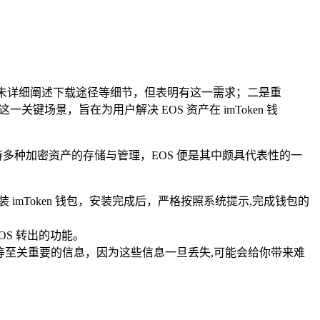
情况，虽未详细阐述下载途径等细节，但表明有这一需求；二是重
这一关键场景，旨在为用户解决 EOS 资产在 imToken 钱
多种加密资产的存储与管理，EOS 便是其中颇具代表性的一
 imToken 钱包，安装完成后，严格按照系统提示,完成钱包的
OS 转出的功能。
等至关重要的信息，因为这些信息一旦丢失,可能会给你带来难