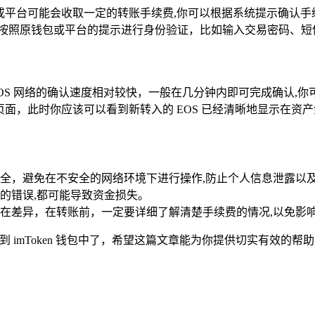
包或平台可能会收取一定的转账手续费,你可以根据系统提示确认手
后，按照原钱包或平台的提示进行身份验证，比如输入交易密码、短
OS 网络的确认速度相对较快，一般在几分钟内即可完成确认,
 资产页面，此时你应该可以看到新转入的 EOS 已经清晰地显示在资
全，避免在不安全的网络环境下进行操作,防止个人信息泄露以
的错误,都可能导致资金损失。
在差异，在转账前，一定要详细了解清楚手续费的情况,以免影
移到 imToken 钱包中了，希望这篇文章能为你提供切实有效