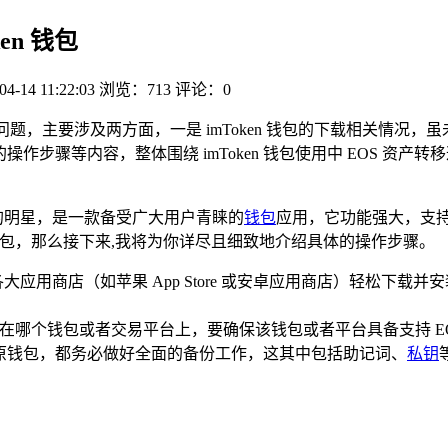
en 钱包
04-14 11:22:03
浏览：713
评论：0
 钱包的问题，主要涉及两方面，一是 imToken 钱包的下载相关
的操作步骤等内容，整体围绕 imToken 钱包使用中 EOS 资产转移
的明星，是一款备受广大用户青睐的
钱包
应用，它功能强大，支持
en 钱包，那么接下来,我将为你详尽且细致地介绍具体的操作步骤。
用商店（如苹果 App Store 或安卓应用商店）轻松下载并安装
储在哪个钱包或者交易平台上，要确保该钱包或者平台具备支持 E
OS 的原钱包，都务必做好全面的备份工作，这其中包括助记词、
私钥