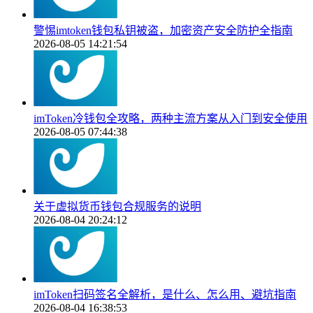
警惕imtoken钱包私钥被盗，加密资产安全防护全指南
2026-08-05 14:21:54
imToken冷钱包全攻略，两种主流方案从入门到安全使用
2026-08-05 07:44:38
关于虚拟货币钱包合规服务的说明
2026-08-04 20:24:12
imToken扫码签名全解析，是什么、怎么用、避坑指南
2026-08-04 16:38:53