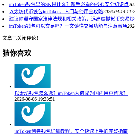
imToken钱包里的SK是什么？新手必看的核心安全知识点
20
以太坊代币钱包imToken，入门与使用全攻略
2026-04-14 11:
建议你遵守国家法律法规和相关政策，远离虚拟货币交易炒
imToken钱包可以交易吗？一文读懂交易功能与注意事项
202
文章已关闭评论！
猜你喜欢
以太坊钱包怎么选？imToken为何成为国内用户首选？
2026-08-06 19:33:51
imToken创建钱包详细教程，安全快速上手的完整指南