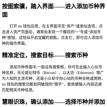
按图索骥，踏入界面——进入添加币种界
面
打开 im 钱包应用，在主界面寻觅“资产”或类似选项，点
击进入资产页面后，通常会发现一个醒目的“+”号或“添加币
种”按钮，这恰似开启宝藏的钥匙，点击它，即可迈入添加币
种的操作界面。
精准定位，搜索目标——搜索币种
添加币种界面中,一般设有搜索框，你可在此输入心仪币
种名称，无论是比特币（Bitcoin）、以太坊（Ethereum）等广
为人知的主流币种，还是小众却令你心动的币种全称或简称，
im 钱包的搜索功能如同敏锐的“猎手”，能依据输入内容迅速
匹配相关币种信息。
慧眼识珠，确认添加——选择币种并添加