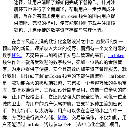
途径，让用户清晰了解如何完成下载操作，针对注
册环节也进行了全面阐述，帮助用户一步步完成注
册，旨在为有需求使用 imToken 钱包的国内用户提
供清晰、完整的指引，使其能够顺利下载并注册该
钱包，开启便捷的数字资产存储与管理体验。
在当今风起云涌的数字化金融浪潮之中,加密货币宛如一
颗璀璨的新星，逐渐映入大众的视野，而拥有一个安全可靠的
数字
钱包
，无疑是参与加密货币交易与管理的基石，
imToken
钱包作为一款备受欢迎的数字钱包，宛如一位贴心的金融管
家，为用户提供了便捷、安全且高效的加密资产管理服务，就
让我们一同详细了解 imToken 钱包的下载注册流程。 imToken
是一款功能强大的移动端钱包，它宛如一个包容万象的金融宝
库，支持多链资产，其界面设计简单易用，仿佛一位亲切的向
导，让用户轻松上手；它还具备强大的安全性能，就像一位忠
诚的卫士，为用户的资产保驾护航，它支持多种主流加密货
币，如比特币、以太坊等，用户可以像在自己的小金库中一
样，方便地进行资产存储、
转账
、交易等操作，不仅如此，用
户还能通过 imToken 钱包参与 DeFi（去中心化金融）项目，