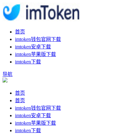
首页
imtoken钱包官网下载
imtoken安卓下载
imtoken苹果版下载
imtoken下载
导航
首页
首页
imtoken钱包官网下载
imtoken安卓下载
imtoken苹果版下载
imtoken下载