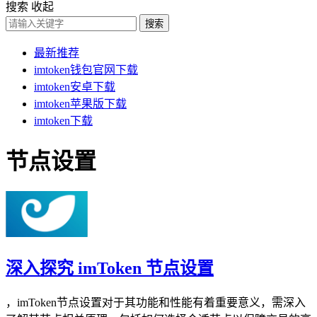
搜索
收起
搜索
最新推荐
imtoken钱包官网下载
imtoken安卓下载
imtoken苹果版下载
imtoken下载
节点设置
深入探究 imToken 节点设置
，imToken节点设置对于其功能和性能有着重要意义，需深入