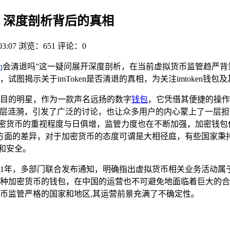
退吗？深度剖析背后的真相
03:07
浏览：651
评论：0
n
会清退吗”这一疑问展开深度剖析，在当前虚拟货币监管趋严背景
图揭示关于imToken是否清退的真相，为关注imtoken钱
目的明星，作为一款声名远扬的数字
钱包
，它凭借其便捷的操作和
层涟漪，引发了广泛的讨论，也让众多用户的内心蒙上了一层担忧的
加密货币的重视程度与日俱增，监管力度也在不断加强，加密钱包
方面的差异，对于加密货币的态度可谓是大相径庭，有些国家秉
和安全。
21年，多部门联合发布通知，明确指出虚拟货币相关业务活动
支持多种加密货币的钱包，在中国的运营也不可避免地面临着巨大
密货币监管严格的国家和地区,其运营前景充满了不确定性。