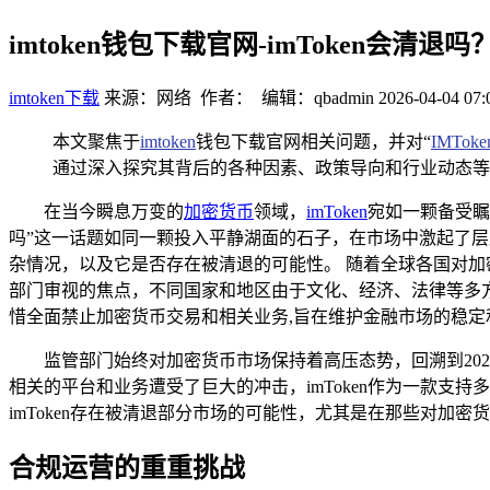
imtoken钱包下载官网-imToken会清
imtoken下载
来源：网络 作者： 编辑：qbadmin
2026-04-04 07:
本文聚焦于
imtoken
钱包下载官网相关问题，并对“
IMToke
通过深入探究其背后的各种因素、政策导向和行业动态等，试
在当今瞬息万变的
加密货币
领域，
imToken
宛如一颗备受瞩
吗”这一话题如同一颗投入平静湖面的石子，在市场中激起了层
杂情况，以及它是否存在被清退的可能性。 随着全球各国对
部门审视的焦点，不同国家和地区由于文化、经济、法律等多
惜全面禁止加密货币交易和相关业务,旨在维护金融市场的稳定
监管部门始终对加密货币市场保持着高压态势，回溯到20
相关的平台和业务遭受了巨大的冲击，imToken作为一款
imToken存在被清退部分市场的可能性，尤其是在那些对加
合规运营的重重挑战