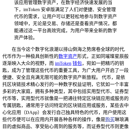
该应用管理数字资产，在数字经济快速发展的当
下，imToken 安卓版满足了人们对便捷、安全管理
代币的需求，让用户可以更轻松地参与到数字资产
领域中，无论是交易、存储还是查看资产情况，都
能通过这一平台高效完成，为用户带来全新的数字
资产体验。
在当今这个数字化浪潮以排山倒海之势席卷全球的时代,
代币作为一种极具创新性的
数字资产
形式，正如同璀璨星辰般
逐渐映入大众的视野，而
imToken
钱包
，宛如一把精巧的钥
匙，成为了管理这些代币的重要工具，为广大用户开启了一段
便捷、安全且充满无限可能的数字资产新旅程。 代币，是依
托区块链技术精心发行的一种数字权益证明，它犹如一个丰富
多彩的大家庭，拥有多种类型，其中包括实用型代币、证券型
代币等，实用型代币就像是一把通往特定区块链应用或服务的
专属钥匙，通常用于访问特定的区块链应用或服务，某些去中
心化应用（DApp）会发行自己独具特色的代币，用户使用这
些代币便可以在应用内开展各种各样的操作，像是
购买
琳琅满
目的虚拟商品、享受贴心周到的服务等，而证券型代币则更像