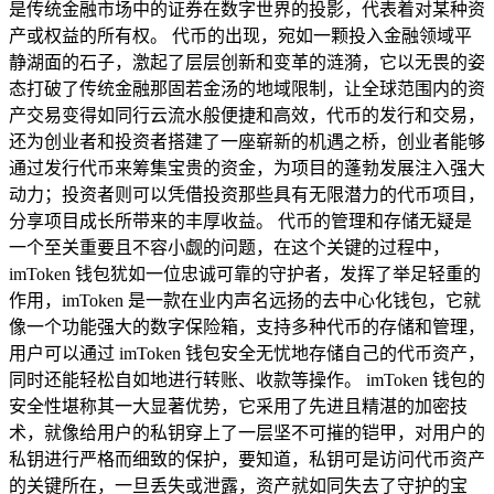
是传统金融市场中的证券在数字世界的投影，代表着对某种资
产或权益的所有权。 代币的出现，宛如一颗投入金融领域平
静湖面的石子，激起了层层创新和变革的涟漪，它以无畏的姿
态打破了传统金融那固若金汤的地域限制，让全球范围内的资
产交易变得如同行云流水般便捷和高效，代币的发行和交易，
还为创业者和投资者搭建了一座崭新的机遇之桥，创业者能够
通过发行代币来筹集宝贵的资金，为项目的蓬勃发展注入强大
动力；投资者则可以凭借投资那些具有无限潜力的代币项目，
分享项目成长所带来的丰厚收益。 代币的管理和存储无疑是
一个至关重要且不容小觑的问题，在这个关键的过程中，
imToken 钱包犹如一位忠诚可靠的守护者，发挥了举足轻重的
作用，imToken 是一款在业内声名远扬的去中心化钱包，它就
像一个功能强大的数字保险箱，支持多种代币的存储和管理，
用户可以通过 imToken 钱包安全无忧地存储自己的代币资产，
同时还能轻松自如地进行转账、收款等操作。 imToken 钱包的
安全性堪称其一大显著优势，它采用了先进且精湛的加密技
术，就像给用户的私钥穿上了一层坚不可摧的铠甲，对用户的
私钥进行严格而细致的保护，要知道，私钥可是访问代币资产
的关键所在，一旦丢失或泄露，资产就如同失去了守护的宝