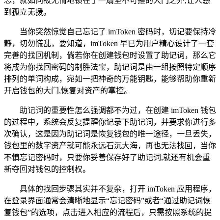
忘，就如同被无情地锁在了一扇坚不可摧的大门之外,让人感
到孤立无援。
当你突然惊觉自己忘记了 imToken 密码时，切记要保持冷
静，切勿慌乱，要知道，imToken 早已为用户精心设计了一套
完善的找回机制，倘若你在创建钱包时设置了助记词，那么它
将成为你找回密码的制胜法宝，助记词是由一组按照特定顺序
排列的单词构成，宛如一把神奇的万能钥匙，能够帮助你重新
开启钱包的大门,恢复对资产的掌控。
助记词的重要性怎么强调都不为过，在创建 imToken 钱包
的过程中，系统会反复提醒你记录下助记词，并要求你进行多
次确认，这是因为助记词是恢复钱包的唯一途径，一旦丢失，
钱包里的数字资产就可能永远石沉大海，再也无法找回，当你
不慎忘记密码时，只要你妥善保存好了助记词,就还有机会重
新夺回对钱包的控制权。
具体的找回步骤其实并不复杂，打开 imToken 应用程序，
在登录界面通常会清晰地显示“忘记密码”或者“通过助记词恢
复钱包”的选项，点击进入相应的流程后，只需按照系统的提