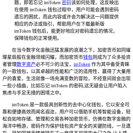
题，即若忘记 imToken
密码
该如何处理，这反映出
在使用 imToken 钱包过程中，用户可能会遇到密码
遗忘的困扰，而此内容或许会为解决这一问题提供
相应的办法或指引，帮助用户在下载最新版
imToken 钱包后，能更好地应对密码遗忘的情况，
保障钱包的正常使用。
在当今数字化金融迅猛发展的浪潮之下，加密货币如同璀
璨星辰般在金融领域闪耀，而加密货币
钱包
则成为了众多投资
者管理
数字资产
必不可少的法宝，
imToken
作为其中备受青睐
的一款钱包，以其卓越的性能和广泛的适用性，赢得了大量用
户的喜爱，生活就像一场充满变数的冒险，不经意间就会出现
一些小插曲，比如忘记 imToken 的密码,这无疑会让用户陷入
焦虑与手足无措的困境之中。
imToken 是一款极具创新性的去中心化钱包，它以安全可
靠和便捷高效而闻名遐迩，用户可以借助手机等智能设备，轻
松自如地存储、管理和交易各种加密货币，仿佛在数字金融的
海洋中畅游，密码作为保护钱包资产安全的关键防线，一旦遗