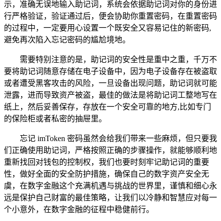
示，准确无误地输入助记词，系统会依据助记词对你的身份进
行严格验证，验证通过后，便会协助你重置密码，在重置密码
的过程中，一定要用心设置一个既安全又容易记住的新密码,
避免再次陷入忘记密码的尴尬境地。
需要特别注意的是，助记词的安全性是重中之重，千万不
要将助记词随意存储在电子设备中，因为电子设备存在被盗取
或者遭受黑客攻击的风险，一旦设备出现问题，助记词就可能
泄露，进而导致资产被盗，最佳的做法是将助记词工整地写在
纸上，然后妥善保存，存放在一个安全可靠的地方,比如专门
的保险柜或者私密的抽屉里。
忘记 imToken 密码虽然会给我们带来一些麻烦，但只要我
们正确使用助记词，严格按照正确的步骤操作，就能够顺利地
重新找回对钱包的控制权，我们也要时刻牢记助记词的重要
性，做好全面的安全防护措施，确保自己的数字资产安全无
虞，在数字金融这个充满机遇与挑战的世界里，谨慎和细心永
远是保护自己财富的最佳策略，让我们以冷静和智慧应对每一
个小意外，在数字金融的征程中稳健前行。