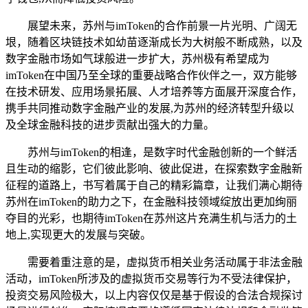
展望未来，苏州与imToken的合作前景一片光明、广阔无
垠，随着区块链技术如幼苗逐渐成长为大树般不断成熟，以及
数字金融市场如气球般进一步扩大，苏州极有希望成为
imToken在中国乃至全球的重要战略合作伙伴之一，双方能够
在技术研发、应用场景拓展、人才培养等方面展开深度合作，
携手共同推动数字金融产业的发展,为苏州的经济转型升级以
及全球金融科技的进步贡献出强大的力量。
苏州与imToken的相逢，是数字时代金融创新的一个鲜活
且生动的缩影，它们彼此影响、彼此促进，在探索数字金融新
征程的道路上，书写着属于自己的精彩篇章，让我们满心期待
苏州在imToken的助力之下，在金融科技领域绽放出更加绚丽
夺目的光彩，也期待imToken在苏州这片充满生机与活力的土
地上,实现更大的发展与突破。
需要着重注意的是，虚拟货币相关业务活动属于非法金融
活动，imToken所涉及的虚拟货币交易等行为不受法律保护，
投资交易风险极大，以上内容仅仅是基于假设的合法合规探讨