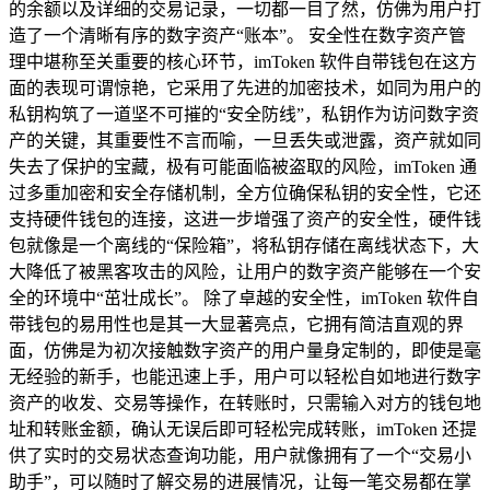
的余额以及详细的交易记录，一切都一目了然，仿佛为用户打
造了一个清晰有序的数字资产“账本”。 安全性在数字资产管
理中堪称至关重要的核心环节，imToken 软件自带钱包在这方
面的表现可谓惊艳，它采用了先进的加密技术，如同为用户的
私钥构筑了一道坚不可摧的“安全防线”，私钥作为访问数字资
产的关键，其重要性不言而喻，一旦丢失或泄露，资产就如同
失去了保护的宝藏，极有可能面临被盗取的风险，imToken 通
过多重加密和安全存储机制，全方位确保私钥的安全性，它还
支持硬件钱包的连接，这进一步增强了资产的安全性，硬件钱
包就像是一个离线的“保险箱”，将私钥存储在离线状态下，大
大降低了被黑客攻击的风险，让用户的数字资产能够在一个安
全的环境中“茁壮成长”。 除了卓越的安全性，imToken 软件自
带钱包的易用性也是其一大显著亮点，它拥有简洁直观的界
面，仿佛是为初次接触数字资产的用户量身定制的，即使是毫
无经验的新手，也能迅速上手，用户可以轻松自如地进行数字
资产的收发、交易等操作，在转账时，只需输入对方的钱包地
址和转账金额，确认无误后即可轻松完成转账，imToken 还提
供了实时的交易状态查询功能，用户就像拥有了一个“交易小
助手”，可以随时了解交易的进展情况，让每一笔交易都在掌