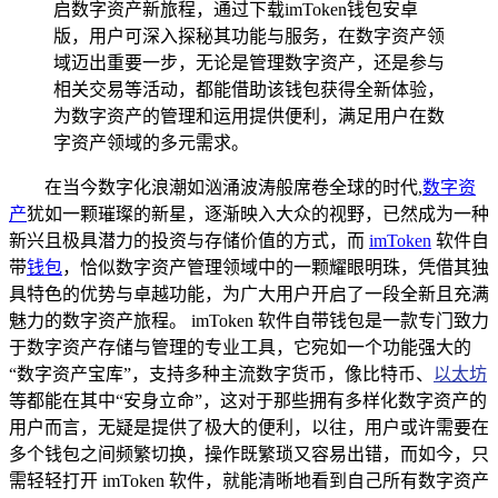
启数字资产新旅程，通过下载imToken钱包安卓
版，用户可深入探秘其功能与服务，在数字资产领
域迈出重要一步，无论是管理数字资产，还是参与
相关交易等活动，都能借助该钱包获得全新体验，
为数字资产的管理和运用提供便利，满足用户在数
字资产领域的多元需求。
在当今数字化浪潮如汹涌波涛般席卷全球的时代,
数字资
产
犹如一颗璀璨的新星，逐渐映入大众的视野，已然成为一种
新兴且极具潜力的投资与存储价值的方式，而
imToken
软件自
带
钱包
，恰似数字资产管理领域中的一颗耀眼明珠，凭借其独
具特色的优势与卓越功能，为广大用户开启了一段全新且充满
魅力的数字资产旅程。 imToken 软件自带钱包是一款专门致力
于数字资产存储与管理的专业工具，它宛如一个功能强大的
“数字资产宝库”，支持多种主流数字货币，像比特币、
以太坊
等都能在其中“安身立命”，这对于那些拥有多样化数字资产的
用户而言，无疑是提供了极大的便利，以往，用户或许需要在
多个钱包之间频繁切换，操作既繁琐又容易出错，而如今，只
需轻轻打开 imToken 软件，就能清晰地看到自己所有数字资产