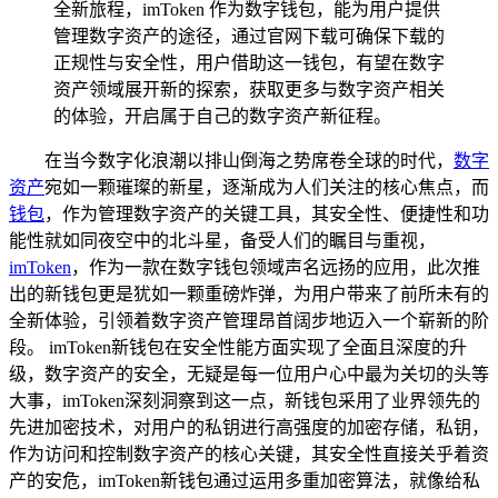
全新旅程，imToken 作为数字钱包，能为用户提供
管理数字资产的途径，通过官网下载可确保下载的
正规性与安全性，用户借助这一钱包，有望在数字
资产领域展开新的探索，获取更多与数字资产相关
的体验，开启属于自己的数字资产新征程。
在当今数字化浪潮以排山倒海之势席卷全球的时代，
数字
资产
宛如一颗璀璨的新星，逐渐成为人们关注的核心焦点，而
钱包
，作为管理数字资产的关键工具，其安全性、便捷性和功
能性就如同夜空中的北斗星，备受人们的瞩目与重视，
imToken
，作为一款在数字钱包领域声名远扬的应用，此次推
出的新钱包更是犹如一颗重磅炸弹，为用户带来了前所未有的
全新体验，引领着数字资产管理昂首阔步地迈入一个崭新的阶
段。 imToken新钱包在安全性能方面实现了全面且深度的升
级，数字资产的安全，无疑是每一位用户心中最为关切的头等
大事，imToken深刻洞察到这一点，新钱包采用了业界领先的
先进加密技术，对用户的私钥进行高强度的加密存储，私钥，
作为访问和控制数字资产的核心关键，其安全性直接关乎着资
产的安危，imToken新钱包通过运用多重加密算法，就像给私