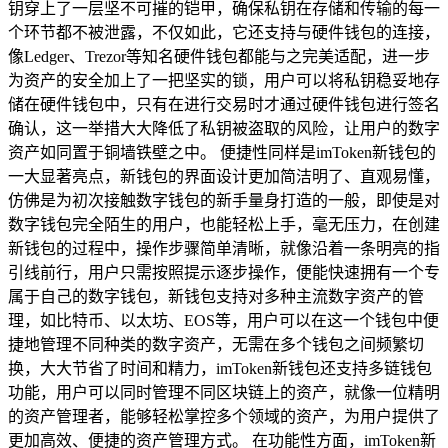
钥穿上了一层坚不可摧的铠甲，确保私钥在存储和传输的每一
个环节都不被泄露，不仅如此，它还支持与硬件钱包的连接，
像Ledger、Trezor等知名硬件钱包都能与之完美适配，进一步
为资产的安全加上了一把坚实的锁，用户可以将私钥稳妥地存
储在硬件钱包中，只有在进行交易时才通过硬件钱包进行签名
确认，这一举措大大降低了私钥被盗取的风险，让用户的数字
资产如同置于铜墙铁壁之中。 便捷性同样是imToken新钱包的
一大显著亮点，新钱包的界面设计更加简洁明了、直观易懂，
仿佛是为初次接触数字钱包的新手量身打造的一般，即使是对
数字钱包完全陌生的用户，也能轻松上手，毫无压力，在创建
新钱包的过程中，操作步骤简单清晰，就像沿着一条明亮的指
引线前行，用户只需按照提示逐步操作，便能快速拥有一个专
属于自己的数字钱包，新钱包支持对多种主流数字资产的管
理，如比特币、以太坊、EOS等，用户可以在这一个钱包中便
捷地管理不同种类的数字资产，无需在多个钱包之间频繁切
换，大大节省了时间和精力，imToken新钱包还支持多链钱包
功能，用户可以同时管理不同区块链上的资产，就像一位精明
的资产管理者，能够轻松掌控多个领域的资产，为用户提供了
更加高效、便捷的资产管理方式。 在功能性方面，imToken新