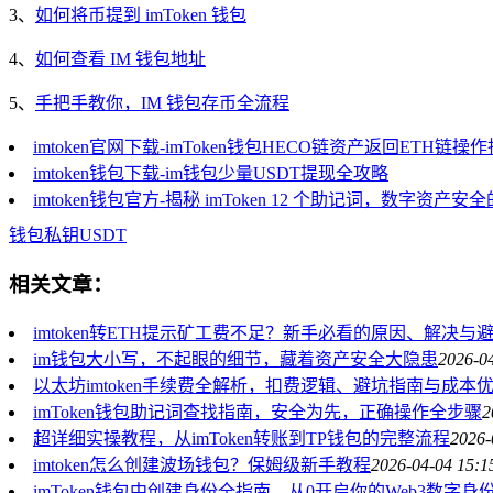
3、
如何将币提到 imToken 钱包
4、
如何查看 IM 钱包地址
5、
手把手教你，IM 钱包存币全流程
imtoken官网下载-imToken钱包HECO链资产返回ETH链操
imtoken钱包下载-im钱包少量USDT提现全攻略
imtoken钱包官方-揭秘 imToken 12 个助记词，数字资产
钱包
私钥
USDT
相关文章：
imtoken转ETH提示矿工费不足？新手必看的原因、解决与
im钱包大小写，不起眼的细节，藏着资产安全大隐患
2026-0
以太坊imtoken手续费全解析，扣费逻辑、避坑指南与成本
imToken钱包助记词查找指南，安全为先，正确操作全步骤
2
超详细实操教程，从imToken转账到TP钱包的完整流程
2026-
imtoken怎么创建波场钱包？保姆级新手教程
2026-04-04 15:1
imToken钱包中创建身份全指南，从0开启你的Web3数字身