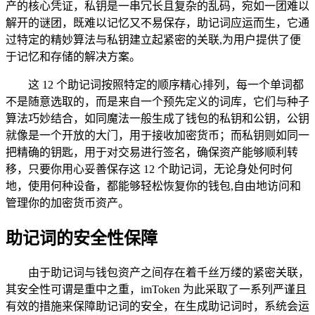
产的核心凭证，私钥是一串冗长且复杂的乱码，宛如一团难以
解开的谜团，既难以记忆又不易保存，助记词应运而生，它通
过特定的精妙算法与私钥建立起紧密的关联,为用户提供了便
于记忆和存储的解决方案。
这 12 个助记词按照特定的顺序精心排列，每一个单词都
不是随意选取的，而是来自一个预先定义的词库，它们与种子
算法巧妙结合，如同魔法一般生成了钱包的私钥和公钥，公钥
就像是一个开放的大门，用于接收加密货币；而私钥则如同一
把精确的钥匙，用于对交易进行签名，确保资产能够顺利转
移，只要你用心妥善保存这 12 个助记词，无论身处何时何
地，使用何种设备，都能够轻松恢复你的钱包,自由地访问和
管理你的加密货币资产。
助记词的安全性保障
由于助记词与钱包资产之间存在着千丝万缕的紧密关联，
其安全性可谓是重中之重，imToken 为此采取了一系列严谨且
有效的措施来保障助记词的安全，在生成助记词时，系统会运