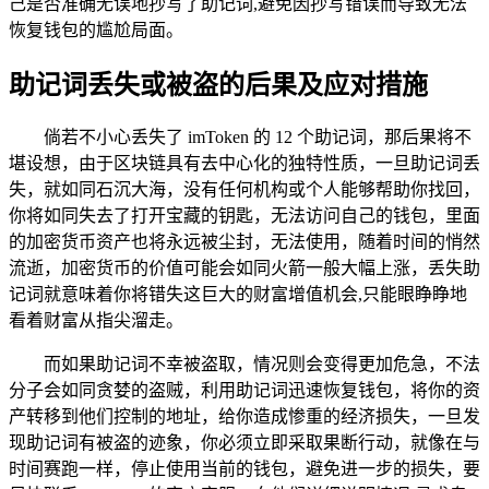
己是否准确无误地抄写了助记词,避免因抄写错误而导致无法
恢复钱包的尴尬局面。
助记词丢失或被盗的后果及应对措施
倘若不小心丢失了 imToken 的 12 个助记词，那后果将不
堪设想，由于区块链具有去中心化的独特性质，一旦助记词丢
失，就如同石沉大海，没有任何机构或个人能够帮助你找回，
你将如同失去了打开宝藏的钥匙，无法访问自己的钱包，里面
的加密货币资产也将永远被尘封，无法使用，随着时间的悄然
流逝，加密货币的价值可能会如同火箭一般大幅上涨，丢失助
记词就意味着你将错失这巨大的财富增值机会,只能眼睁睁地
看着财富从指尖溜走。
而如果助记词不幸被盗取，情况则会变得更加危急，不法
分子会如同贪婪的盗贼，利用助记词迅速恢复钱包，将你的资
产转移到他们控制的地址，给你造成惨重的经济损失，一旦发
现助记词有被盗的迹象，你必须立即采取果断行动，就像在与
时间赛跑一样，停止使用当前的钱包，避免进一步的损失，要