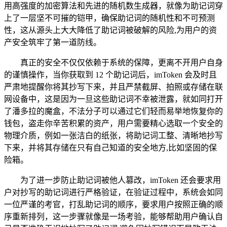
用高强度的加密算法和先进的随机数生成器，就像为助记词穿
上了一层坚不可摧的铠甲，确保助记词的随机性和不可预测
性，这从源头上大大降低了助记词被破解的风险,为用户的资
产安全筑牢了第一道防线。
真正的安全不仅仅依赖于系统的保障，更离不开用户自身
的谨慎操作，当你获取到 12 个助记词后，imToken 会及时且
严肃地提醒你将其抄写下来，并且严禁截屏、拍照或存储在联
网设备中，这是因为一旦这些助记词不幸被泄露，就如同打开
了潘多拉的魔盒，不法分子可以通过它们轻而易举地恢复你的
钱包，盗走你辛苦积累的资产，用户需要精心选取一个安全的
物理介质，例如一张洁白的纸张，将助记词工整、清晰地抄写
下来，并将其存储在只有自己知道的安全地方,比如坚固的保
险箱。
为了进一步防止助记词被他人篡改，imToken 还会要求用
户对抄写的助记词进行严格验证，在验证过程中，系统会如同
一位严谨的考官，打乱助记词的顺序，要求用户按照正确的顺
序重新排列，这一步骤就像是一场考验，能够帮助用户确认自