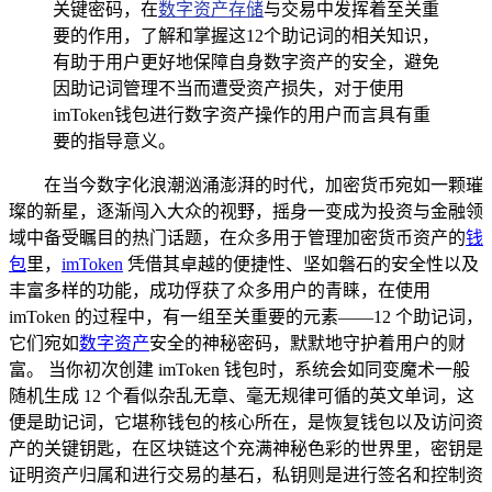
关键密码，在
数字资产存储
与交易中发挥着至关重
要的作用，了解和掌握这12个助记词的相关知识，
有助于用户更好地保障自身数字资产的安全，避免
因助记词管理不当而遭受资产损失，对于使用
imToken钱包进行数字资产操作的用户而言具有重
要的指导意义。
在当今数字化浪潮汹涌澎湃的时代，加密货币宛如一颗璀
璨的新星，逐渐闯入大众的视野，摇身一变成为投资与金融领
域中备受瞩目的热门话题，在众多用于管理加密货币资产的
钱
包
里，
imToken
凭借其卓越的便捷性、坚如磐石的安全性以及
丰富多样的功能，成功俘获了众多用户的青睐，在使用
imToken 的过程中，有一组至关重要的元素——12 个助记词，
它们宛如
数字资产
安全的神秘密码，默默地守护着用户的财
富。 当你初次创建 imToken 钱包时，系统会如同变魔术一般
随机生成 12 个看似杂乱无章、毫无规律可循的英文单词，这
便是助记词，它堪称钱包的核心所在，是恢复钱包以及访问资
产的关键钥匙，在区块链这个充满神秘色彩的世界里，密钥是
证明资产归属和进行交易的基石，私钥则是进行签名和控制资