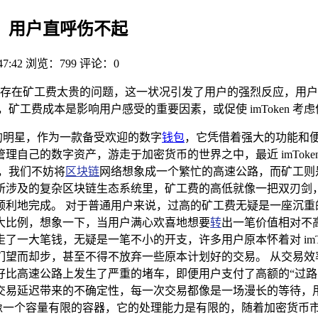
太贵，用户直呼伤不起
47:42
浏览：799
评论：0
mToken 存在矿工费太贵的问题，这一状况引发了用户的强烈反
中，矿工费成本是影响用户感受的重要因素，或促使 imToken 
的明星，作为一款备受欢迎的数字
钱包
，它凭借着强大的功能和
自己的数字资产，游走于加密货币的世界之中，最近 imTok
，我们不妨将
区块链
网络想象成一个繁忙的高速公路，而矿工则
en 所涉及的复杂区块链生态系统里，矿工费的高低就像一把双
地完成。 对于普通用户来说，过高的矿工费无疑是一座沉重的经济
大比例，想象一下，当用户满心欢喜地想要
转
出一笔价值相对不
一大笔钱，无疑是一笔不小的开支，许多用户原本怀着对 imT
们望而却步，甚至不得不放弃一些原本计划好的交易。 从交易效
好比高速公路上发生了严重的堵车，即便用户支付了高额的“过路
要忍受交易延迟带来的不确定性，每一次交易都像是一场漫长的等待
特性就像一个容量有限的容器，它的处理能力是有限的，随着加密货