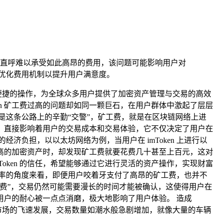
应，用户直呼难以承受如此高昂的费用，该问题可能影响用户对
考虑优化费用机制以提升用户满意度。
便捷的操作，为全球众多用户提供了加密资产管理与交易的高效
en 矿工费过高的问题却如同一颗巨石，在用户群体中激起了层层
是这条公路上的辛勤“交警”，矿工费，就是在区块链网络上进
刃剑，直接影响着用户的交易成本和交易体验，它不仅决定了用户在
负担，以以太坊网络为例，当用户在 imToken 上进行以
高的加密资产时，却发现矿工费就要花费几十甚至上百元，这对
oken 的信任，希望能够通过它进行灵活的资产操作，实现财富
率的角度来看，即便用户咬着牙支付了高昂的矿工费，也并不
费”，交易仍然可能需要漫长的时间才能被确认，这使得用户在
，用户的耐心被一点点消磨，极大地影响了用户体验。 造成
币市场的飞速发展，交易数量如潮水般急剧增加，就像大量的车辆