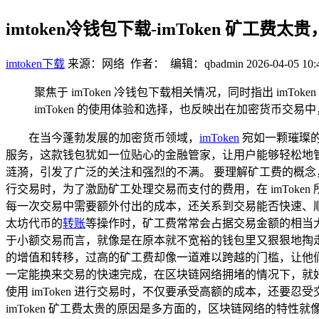
imtoken冷钱包下载-imToken 矿工费
imtoken下载
来源：网络 作者： 编辑：qbadmin
2026-04-05 10:
聚焦于 imToken 冷钱包下载相关情况，同时指出 i
imToken 的使用体验和选择，也反映出在加密货币交易
在当今蓬勃发展的加密货币领域，
imToken
宛如一颗璀璨
服务，这款钱包犹如一位贴心的金融管家，让用户能够轻松地管理
涟漪，引发了广泛的关注和强烈的不满。 要理解矿工费的概念
行交易时，为了激励矿工处理交易而支付的费用，在 imTok
每一次交易中需要额外付出的成本，还关系到交易能否快速、顺利
太坊代币的
转账
等操作时，矿工费常常会占据交易金额的相当
于小额交易而言，就像是在原本就不宽裕的钱包里又狠狠地掏走了
的增值和转移，过高的矿工费却像一道难以跨越的门槛，让他
一定能换来交易的快速完成，在区块链网络拥堵的情况下，就
使用 imToken 进行交易时，不仅要承受高额的成本，还
imToken 矿工费太贵的原因是多方面的，区块链网络的