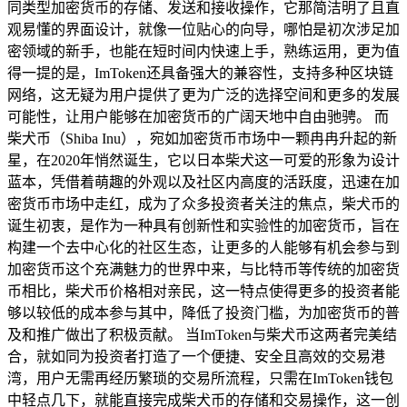
同类型加密货币的存储、发送和接收操作，它那简洁明了且直
观易懂的界面设计，就像一位贴心的向导，哪怕是初次涉足加
密领域的新手，也能在短时间内快速上手，熟练运用，更为值
得一提的是，ImToken还具备强大的兼容性，支持多种区块链
网络，这无疑为用户提供了更为广泛的选择空间和更多的发展
可能性，让用户能够在加密货币的广阔天地中自由驰骋。 而
柴犬币（Shiba Inu），宛如加密货币市场中一颗冉冉升起的新
星，在2020年悄然诞生，它以日本柴犬这一可爱的形象为设计
蓝本，凭借着萌趣的外观以及社区内高度的活跃度，迅速在加
密货币市场中走红，成为了众多投资者关注的焦点，柴犬币的
诞生初衷，是作为一种具有创新性和实验性的加密货币，旨在
构建一个去中心化的社区生态，让更多的人能够有机会参与到
加密货币这个充满魅力的世界中来，与比特币等传统的加密货
币相比，柴犬币价格相对亲民，这一特点使得更多的投资者能
够以较低的成本参与其中，降低了投资门槛，为加密货币的普
及和推广做出了积极贡献。 当ImToken与柴犬币这两者完美结
合，就如同为投资者打造了一个便捷、安全且高效的交易港
湾，用户无需再经历繁琐的交易所流程，只需在ImToken钱包
中轻点几下，就能直接完成柴犬币的存储和交易操作，这一创