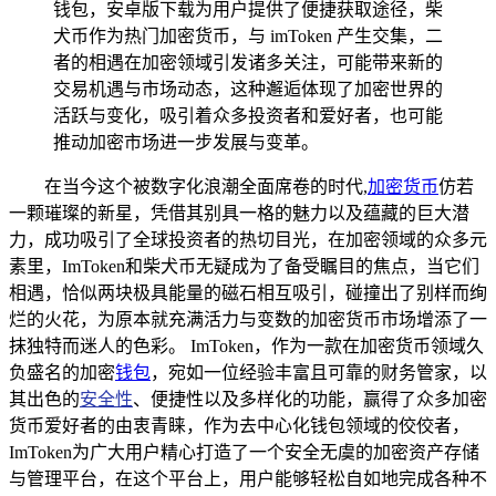
钱包，安卓版下载为用户提供了便捷获取途径，柴
犬币作为热门加密货币，与 imToken 产生交集，二
者的相遇在加密领域引发诸多关注，可能带来新的
交易机遇与市场动态，这种邂逅体现了加密世界的
活跃与变化，吸引着众多投资者和爱好者，也可能
推动加密市场进一步发展与变革。
在当今这个被数字化浪潮全面席卷的时代,
加密货
币
仿若
一颗璀璨的新星，凭借其别具一格的魅力以及蕴藏的巨大潜
力，成功吸引了全球投资者的热切目光，在加密领域的众多元
素里，ImToken和柴犬币无疑成为了备受瞩目的焦点，当它们
相遇，恰似两块极具能量的磁石相互吸引，碰撞出了别样而绚
烂的火花，为原本就充满活力与变数的加密货币市场增添了一
抹独特而迷人的色彩。 ImToken，作为一款在加密货币领域久
负盛名的加密
钱包
，宛如一位经验丰富且可靠的财务管家，以
其出色的
安全性
、便捷性以及多样化的功能，赢得了众多加密
货币爱好者的由衷青睐，作为去中心化钱包领域的佼佼者，
ImToken为广大用户精心打造了一个安全无虞的加密资产存储
与管理平台，在这个平台上，用户能够轻松自如地完成各种不