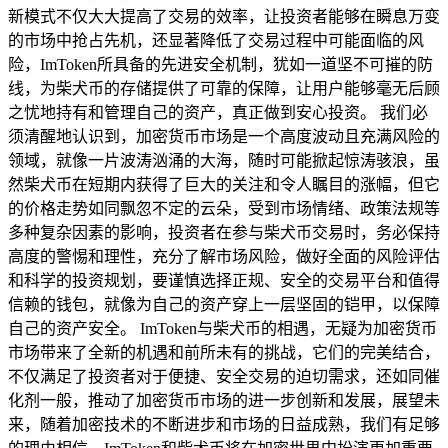
新模式不仅大大提高了交易的效率，让投资者能够在瞬息万变
的市场中抢占先机，还显著降低了交易过程中可能面临的风
险，ImToken所具备的先进安全机制，犹如一道坚不可摧的防
线，为柴犬币的存储提供了可靠的保障，让用户能够毫无后顾
之忧地持有和管理自己的资产，真正做到安心投资。 我们必
须清醒地认识到，加密货币市场是一个高度波动且充满风险的
领域，就像一片波涛汹涌的大海，随时可能掀起惊涛骇浪，虽
然柴犬币在短期内获得了巨大的关注和令人瞩目的涨幅，但它
的价格走势如同飘忽不定的云朵，受到市场情绪、政策法规等
多种复杂因素的影响，投资者在参与柴犬币交易时，务必保持
高度的警惕和理性，充分了解市场风险，做好全面的风险评估
和科学的投资规划，要谨慎选择正规、安全的交易平台和值得
信赖的钱包，就像为自己的资产穿上一层坚固的铠甲，以保障
自己的资产安全。 ImToken与柴犬币的相遇，无疑为加密货币
市场带来了全新的机遇和前所未有的挑战，它们的完美结合，
不仅满足了投资者对于便捷、安全交易的迫切需求，还如同催
化剂一般，推动了加密货币市场的进一步创新和发展，展望未
来，随着加密技术的不断进步和市场的日益成熟，我们有足够